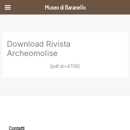
Vai
Museo di Baranello
al
contenuto
Download Rivista
Archeomolise
[pdf id=4706]
Contatti