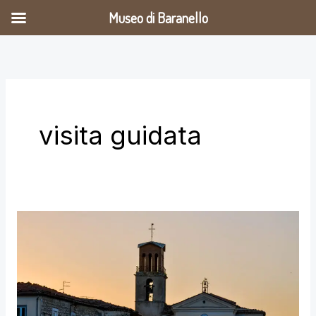
Vai
Museo di Baranello
al
contenuto
visita guidata
Visita
speciale
di
Michael
F.