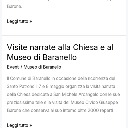
Barone.
Leggi tutto »
Visite narrate alla Chiesa e al
Visite
narrate
Museo di Baranello
alla
Eventi
/
Museo di Baranello
Chiesa
e
Il Comune di Baranello in occasione della ricorrenza del
al
Santo Patrono il 7 e 8 maggio organizza la visita narrata
Museo
della Chiesa dedicata a San Michele Arcangelo con le sue
di
preziosissime tele e la visita del Museo Civico Giuseppe
Baranello
Barone che conserva al suo interno oltre 2000 reperti
Leggi tutto »